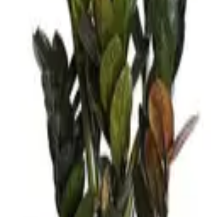
ون أوراق خضراء داكنة لامعة مع شريط باللون الابيض او الاخضر الفات