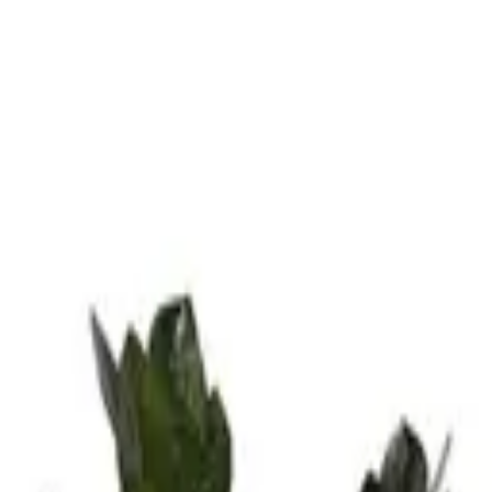
وع
كمّل هديتك
خدمات الشركات