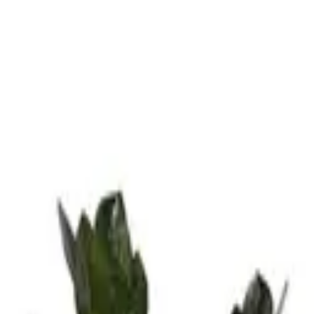
وع
كمّل هديتك
خدمات الشركات