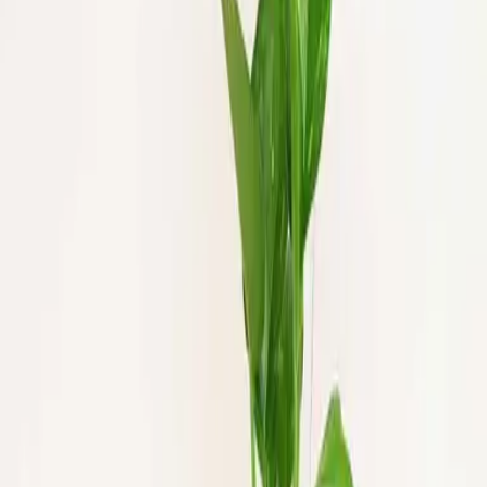
المنتج
رمز المنتج:
8887006011584
العناية بالنبتة
الري
لا يتم ري النبتة إلا بعد جفاف التربة جزئياً مع المحافظة على
رطوبتها، ويفضل رش أوراقها برذاذ الماء باستمرار كونها محبة
للرطوبة.
الاضاءة
تحتاج النبتة إلى ضوء ساطع مرشح مثل ضوء النافذة او الانارة
الصناعية داخل الغرفة.