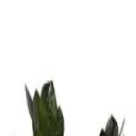
وع
كمّل هديتك
خدمات الشركات