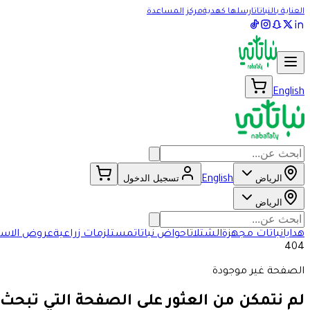
العناية بالنباتات
ارسلها كهدية
مركز المساعدة
English
الرياض
تسجيل الدخول
English
الرياض
هدايا
نباتات مجهزة
الشتلات
احواض نباتات
مستلزمات زراعية
عروض الاسب
404
الصفحة غير موجودة
لم نتمكن من العثور على الصفحة التي تبحث 