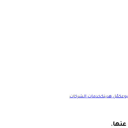
وع
كمّل هديتك
خدمات الشركات
عنها.