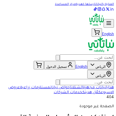
العناية بالنباتات
ارسلها كهدية
مركز المساعدة
English
الرياض
تسجيل الدخول
English
الرياض
هدايا
نباتات مجهزة
الشتلات
احواض نباتات
مستلزمات زراعية
عروض
الاسبوع
كمّل هديتك
خدمات الشركات
404
الصفحة غير موجودة